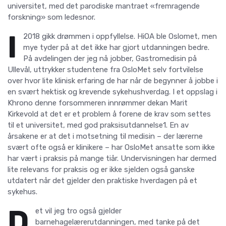
universitet, med det parodiske mantraet «fremragende
forskning» som ledesnor.
I
2018 gikk drømmen i oppfyllelse. HiOA ble Oslomet, men
mye tyder på at det ikke har gjort utdanningen bedre.
På avdelingen der jeg nå jobber, Gastromedisin på
Ullevål, uttrykker studentene fra OsloMet selv fortvilelse
over hvor lite klinisk erfaring de har når de begynner å jobbe i
en svært hektisk og krevende sykehushverdag. I et oppslag i
Khrono denne forsommeren innrømmer dekan Marit
Kirkevold at det er et problem å forene de krav som settes
til et universitet, med god praksisutdannelse1. En av
årsakene er at det i motsetning til medisin – der lærerne
svært ofte også er klinikere – har OsloMet ansatte som ikke
har vært i praksis på mange tiår. Undervisningen har dermed
lite relevans for praksis og er ikke sjelden også ganske
utdatert når det gjelder den praktiske hverdagen på et
sykehus.
D
et vil jeg tro også gjelder
barnehagelærerutdanningen, med tanke på det