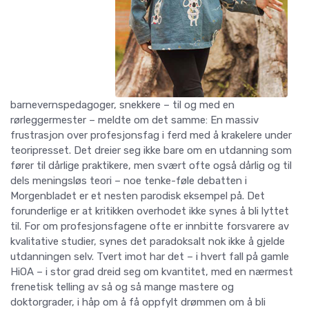
barnevernspedagoger, snekkere – til og med en
rørleggermester – meldte om det samme: En massiv
frustrasjon over profesjonsfag i ferd med å krakelere under
teoripresset. Det dreier seg ikke bare om en utdanning som
fører til dårlige praktikere, men svært ofte også dårlig og til
dels meningsløs teori – noe tenke-føle debatten i
Morgenbladet er et nesten parodisk eksempel på. Det
forunderlige er at kritikken overhodet ikke synes å bli lyttet
til. For om profesjonsfagene ofte er innbitte forsvarere av
kvalitative studier, synes det paradoksalt nok ikke å gjelde
utdanningen selv. Tvert imot har det – i hvert fall på gamle
HiOA – i stor grad dreid seg om kvantitet, med en nærmest
frenetisk telling av så og så mange mastere og
doktorgrader, i håp om å få oppfylt drømmen om å bli