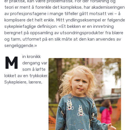
er praktisk, kan være problematisk. For der forskning og
teori er ment å forenkle det komplekse, har akademiseringen
av profesjonsfagene i mange tilfeller gått motsatt vei – å
komplisere det helt enkle. Mitt yndlingseksempel er følgende
sykepleiefaglige definisjon: «Et bekken er en innretning
beregnet på oppsamling av utsondringsprodukter fra blære
og tarm, utformet på en slik måte at den kan anvendes av
sengeliggende.»
M
in kronikk
dengang var
som å løfte
lokket av en trykkoker.
Sykepleiere, lærere,