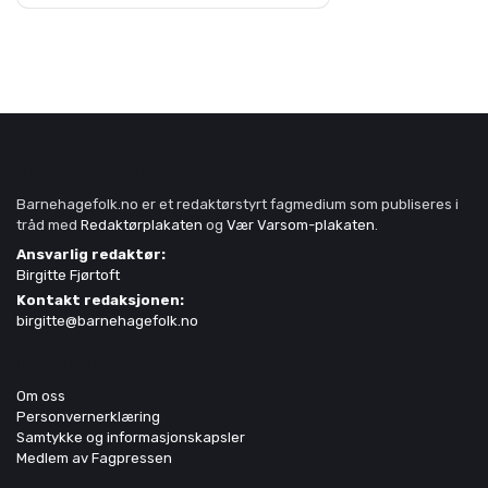
BARNEHAGEFOLK
Barnehagefolk.no er et redaktørstyrt fagmedium som publiseres i
tråd med
Redaktørplakaten
og
Vær Varsom-plakaten
.
Ansvarlig redaktør:
Birgitte Fjørtoft
Kontakt redaksjonen:
birgitte@barnehagefolk.no
INFORMASJON
Om oss
Personvernerklæring
Samtykke og informasjonskapsler
Medlem av Fagpressen