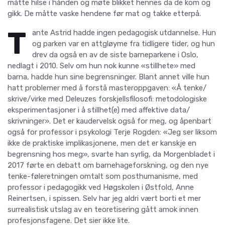
måtte hilse i hånden og møte blikket hennes da de kom og
gikk. De måtte vaske hendene før mat og takke etterpå.
T
ante Astrid hadde ingen pedagogisk utdannelse. Hun
og parken var en attgløyme fra tidligere tider, og hun
drev da også en av de siste barneparkene i Oslo,
nedlagt i 2010. Selv om hun nok kunne «stillhete» med
barna, hadde hun sine begrensninger. Blant annet ville hun
hatt problemer med å forstå masteroppgaven: «Å tenke/
skrive/virke med Deleuzes forskjellsfilosofi: metodologiske
eksperimentasjoner i å stillhet(e) med affektive data/
skrivninger». Det er kaudervelsk også for meg, og åpenbart
også for professor i psykologi Terje Rogden: «Jeg ser liksom
ikke de praktiske implikasjonene, men det er kanskje en
begrensning hos meg», svarte han syrlig, da Morgenbladet i
2017 førte en debatt om barnehageforskning, og den nye
tenke-føleretningen omtalt som posthumanisme, med
professor i pedagogikk ved Høgskolen i Østfold, Anne
Reinertsen, i spissen. Selv har jeg aldri vært borti et mer
surrealistisk utslag av en teoretisering gått amok innen
profesjonsfagene. Det sier ikke lite.