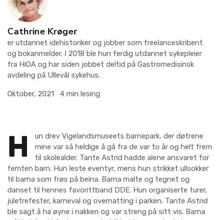
Cathrine Krøger
er utdannet idehistoriker og jobber som freelanceskribent
og bokanmelder. I 2018 ble hun ferdig utdannet sykepleier
fra HiOA og har siden jobbet deltid på Gastromedisinsk
avdeling på Ullevål sykehus.
Oktober, 2021
4
min lesing
H
un drev Vigelandsmuseets barnepark, der døtrene
mine var så heldige å gå fra de var to år og helt frem
til skolealder. Tante Astrid hadde alene ansvaret for
femten barn. Hun leste eventyr, mens hun strikket ullsokker
til barna som frøs på beina. Barna malte og tegnet og
danset til hennes favorittband DDE. Hun organiserte turer,
juletrefester, karneval og overnatting i parken. Tante Astrid
ble sagt å ha øyne i nakken og var streng på sitt vis. Barna