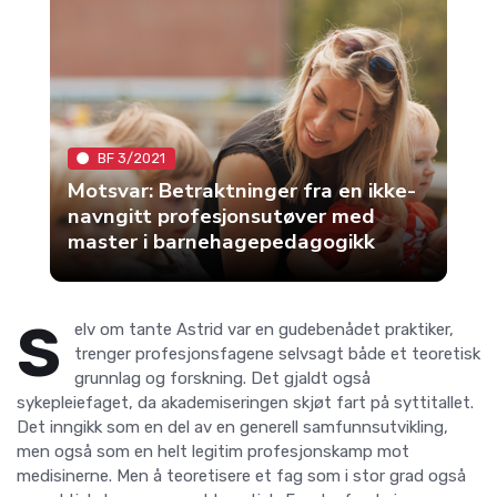
BF 3/2021
Motsvar: Betraktninger fra en ikke-
navngitt profesjonsutøver med
master i barnehagepedagogikk
S
elv om tante Astrid var en gudebenådet praktiker,
trenger profesjonsfagene selvsagt både et teoretisk
grunnlag og forskning. Det gjaldt også
sykepleiefaget, da akademiseringen skjøt fart på syttitallet.
Det inngikk som en del av en generell samfunnsutvikling,
men også som en helt legitim profesjonskamp mot
medisinerne. Men å teoretisere et fag som i stor grad også